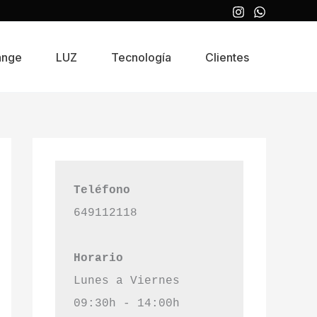
ange
LUZ
Tecnología
Clientes
Teléfono
649112118
Horario
Lunes a Viernes
09:30h - 14:00h