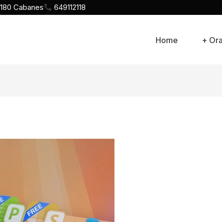
12180 Cabanes
649112118
Home
+ Or