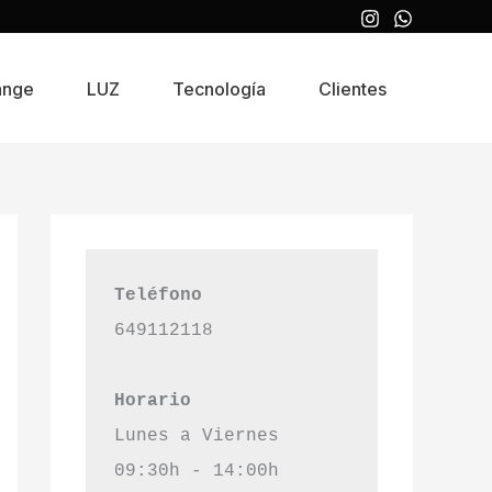
ange
LUZ
Tecnología
Clientes
Teléfono
649112118
Horario
Lunes a Viernes
09:30h - 14:00h