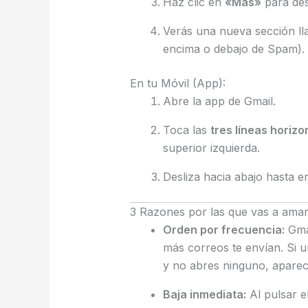
Haz clic en
«Más»
para des
Verás una nueva sección l
encima o debajo de Spam).
En tu Móvil (App):
Abre la app de Gmail.
Toca las
tres líneas horizo
superior izquierda.
Desliza hacia abajo hasta 
3 Razones por las que vas a amar
Orden por frecuencia:
Gmai
más correos te envían. Si 
y no abres ninguno, aparecer
Baja inmediata:
Al pulsar e