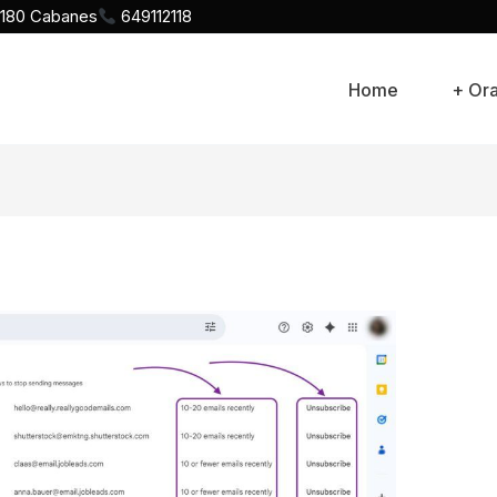
12180 Cabanes
649112118
Home
+ Or